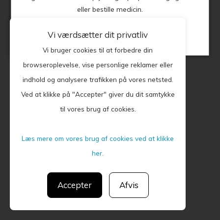
Privatlivspolitik
eller bestille medicin.
CGM 2020 ©​ | All Rights Reserved
Vi værdsætter dit privatliv
Luk
Vi bruger cookies til at forbedre din
browseroplevelse, vise personlige reklamer eller
indhold og analysere trafikken på vores netsted.
Ved at klikke på "Accepter" giver du dit samtykke
til vores brug af cookies.
Læs mere om vores brug af cookies ved at klikke
her.
Accepter
Afvis