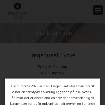
Find klinikken
Lægehuset Fyrvej
Fyrvej 22, Sædding
6710 Esbjerg V
Tlf: 7515 3088
Fra 5. marts 2026 er der i Lægehuset stor fokus på at
vi har en samtykkeerklæring liggende på alle over 18
år, hvor der er andre end en selv der henvender sig til
Lægehuset for at få oplysninger på prøver og lignende