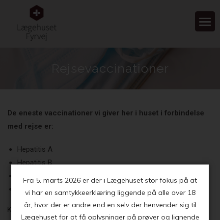
Rejsevaccinationer
De eneste vaccinationer vi giver her i huset i forbindelse
med rejse er:
Hepatitis A
Hepatitis B
Hepatitis A + B
Fra 5. marts 2026 er der i Lægehuset stor fokus på at
DITE Booster (Stivkrampe)
vi har en samtykkeerklæring liggende på alle over 18
år, hvor der er andre end en selv der henvender sig til
Konsultationen ved vaccination koster kr. 200,-
Lægehuset for at få oplysninger på prøver og lignende