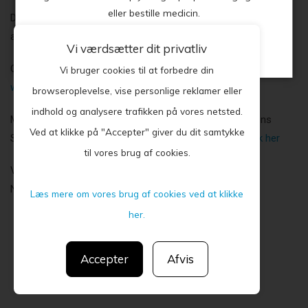
eller bestille medicin.
DITE koster kr. 175,- hos os - Hepatitis vacciner afhentes på
apoteket.
Vi værdsætter dit privatliv
Luk
Orientering kan søges på
www.sikkerrejse.dk
eller
Vi bruger cookies til at forbedre din
www.vaccination.dk
browseroplevelse, vise personlige reklamer eller
indhold og analysere trafikken på vores netsted.
Man kan med fordel benytte Danske Lægers Vaccinations
Ved at klikke på "Accepter" giver du dit samtykke
Service som ligger i Strandbygade 58, 6700 Esbjerg -
klik her
til vores brug af cookies.
Vær i god tid før afrejse for visse vaccinetyper.
Nogen skal gives flere gange.
Læs mere om vores brug af cookies ved at klikke
her.
Accepter
Afvis
Privatlivspolitik
CGM 2020 ©​ | All Rights Reserved